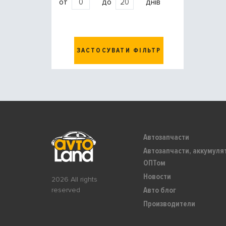
от
до
днів
ЗАСТОСУВАТИ ФІЛЬТР
Автозапчасти
Автозапчасти, аккумуля
ОПТом
Новости
2026 All rights
Авто блог
reserved
Производители