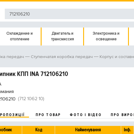
Охлаждение и
Двигатель и
Электроника и
отопление
трансмиссия
освещение
ка передач
Ступенчатая коробка передач
Корпус и состав
пник КПП INA 712106210
A
рмания
(712 1062 10)
2106210
ПРОПОЗИЦІЇ
ПРО ТОВАР
ФОТО І ВІДЕО
ПРО ВИРО
робник
Код
Найменування
Інф.