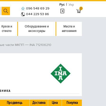
|
Рус
Укр
096 548 69 29
0
044 229 53 86
Кузов и
Оборудование и
Масла и
стекло
аксессуары
автохимия
INA 712106210
ные части МКПП
БНИКА
Продавець
Доставка
Ціна
Покупка