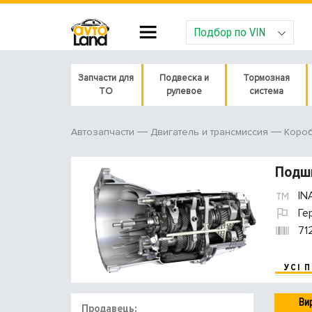
Подбор по VIN
Запчасти для
Подвеска и
Тормозная
ТО
рулевое
система
Автозапчасти
Двигатель и трансмиссия
Короб
Подши
IN
Ге
71
УСІ 
Ви
Продавець: