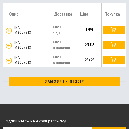
Опис
Доставка
Ціна
Покупка
Киев
INA
199
712057910
1 дн.
Киев
INA
202
712057910
В наличии
Киев
INA
272
712057910
В наличии
ЗАМОВИТИ ПІДБІР
Подпишитесь на e-mail рассылку