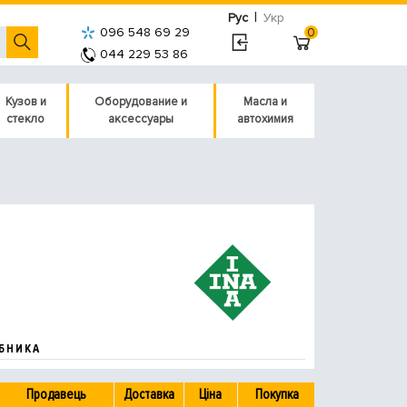
|
Рус
Укр
096 548 69 29
0
044 229 53 86
Кузов и
Оборудование и
Масла и
стекло
аксессуары
автохимия
БНИКА
Продавець
Доставка
Ціна
Покупка