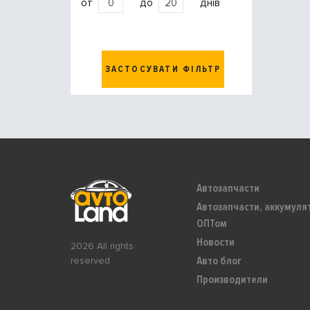
от
до
днів
ЗАСТОСУВАТИ ФІЛЬТР
Автозапчасти
Автозапчасти, аккумуля
ОПТом
Новости
2026 All rights
Авто блог
reserved
Производители