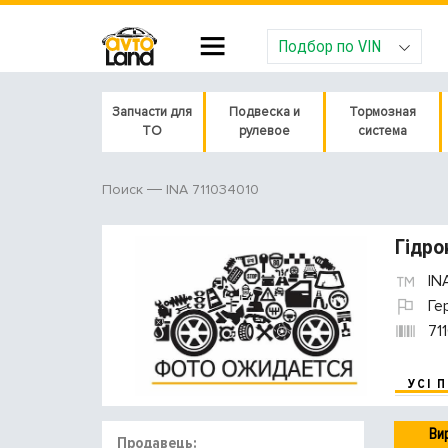
Подбор по VIN
Запчасти для
Подвеска и
Тормозная
ТО
рулевое
система
INA 711034010
Поиск
Гідро
IN
Ге
71
УСІ 
Ви
Продавець: