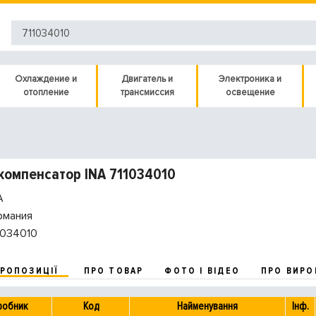
Охлаждение и
Двигатель и
Электроника и
отопление
трансмиссия
освещение
компенсатор INA 711034010
A
рмания
1034010
ПРОПОЗИЦІЇ
ПРО ТОВАР
ФОТО І ВІДЕО
ПРО ВИРО
робник
Код
Найменування
Інф.