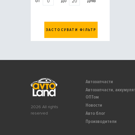
от
до
днів
ЗАСТОСУВАТИ ФІЛЬТР
Автозапчасти
Автозапчасти, аккумуля
ОПТом
Новости
2026 All rights
Авто блог
reserved
Производители