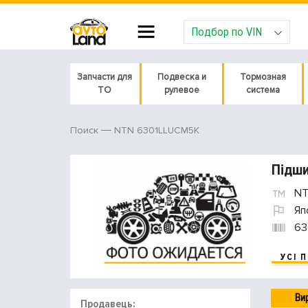
Подбор по VIN
Запчасти для
Подвеска и
Тормозная
ТО
рулевое
система
NTN 6301LLUCM5K
Поиск
Підши
NT
Яп
63
УСІ 
Ви
Продавець: