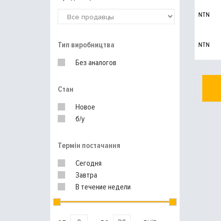
NTN
Тип виробництва
NTN
Без аналогов
Стан
Новое
б/у
Термін постачання
Сегодня
Завтра
В течение недели