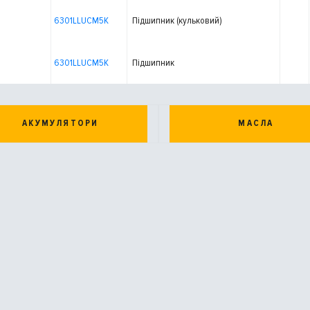
6301LLUCM5K
Підшипник (кульковий)
6301LLUCM5K
Підшипник
АКУМУЛЯТОРИ
МАСЛА