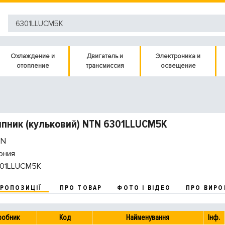
Охлаждение и
Двигатель и
Электроника и
отопление
трансмиссия
освещение
пник (кульковий) NTN 6301LLUCM5K
N
ония
01LLUCM5K
ПРОПОЗИЦІЇ
ПРО ТОВАР
ФОТО І ВІДЕО
ПРО ВИРО
робник
Код
Найменування
Інф.