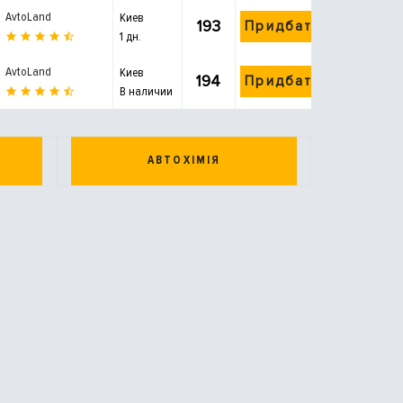
AvtoLand
Киев
193
Придбати
1 дн.
AvtoLand
Киев
194
Придбати
В наличии
АВТОХІМІЯ