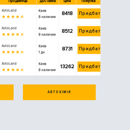
Продавець
Доставка
Ціна
Покупка
AvtoLand
Киев
8418
Придбати
В наличии
AvtoLand
Киев
8512
Придбати
В наличии
AvtoLand
Киев
8731
Придбати
1 дн.
AvtoLand
Киев
13262
Придбати
В наличии
АВТОХІМІЯ