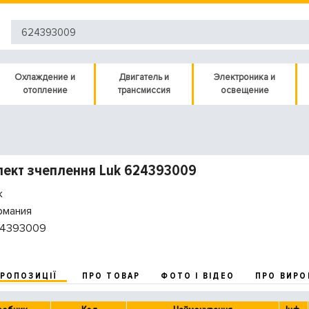
Охлаждение и
Двигатель и
Электроника и
отопление
трансмиссия
освещение
ект зчеплення Luk 624393009
k
рмания
4393009
ПРОПОЗИЦІЇ
ПРО ТОВАР
ФОТО І ВІДЕО
ПРО ВИРО