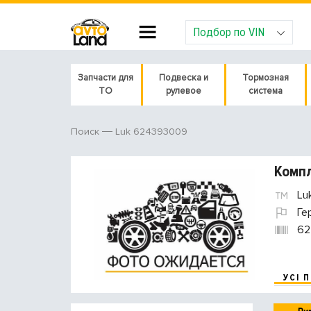
Подбор по VIN
Запчасти для
Подвеска и
Тормозная
ТО
рулевое
система
Luk 624393009
Поиск
Компл
Lu
Ге
62
УСІ 