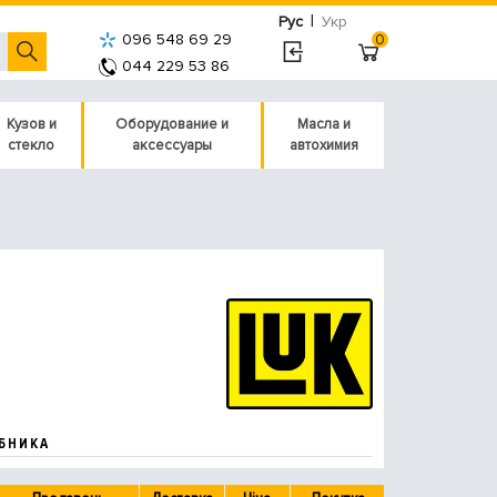
|
Рус
Укр
096 548 69 29
0
044 229 53 86
Кузов и
Оборудование и
Масла и
стекло
аксессуары
автохимия
БНИКА