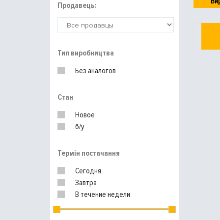
Ви
Продавець:
Тип виробництва
Без аналогов
Стан
Новое
б/у
Термін постачання
Сегодня
Завтра
В течение недели