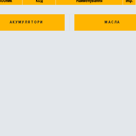
робник
Код
Найменування
Інф.
АКУМУЛЯТОРИ
МАСЛА