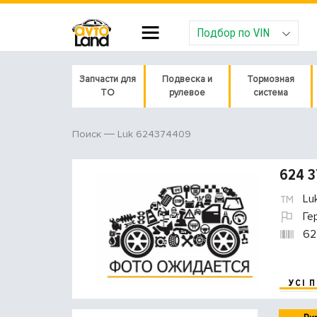
Подбор по VIN
Запчасти для
Подвеска и
Тормозная
ТО
рулевое
система
Luk 624374409
Поиск
624 3
Lu
Ге
62
УСІ 