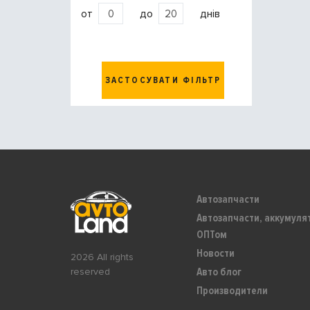
от
до
днів
ЗАСТОСУВАТИ ФІЛЬТР
Автозапчасти
Автозапчасти, аккумуля
ОПТом
Новости
2026 All rights
Авто блог
reserved
Производители