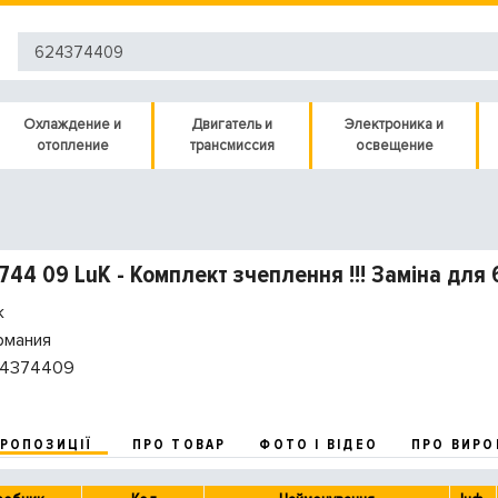
Охлаждение и
Двигатель и
Электроника и
отопление
трансмиссия
освещение
744 09 LuK - Комплект зчеплення !!! Заміна для
k
рмания
4374409
ПРОПОЗИЦІЇ
ПРО ТОВАР
ФОТО І ВІДЕО
ПРО ВИРО