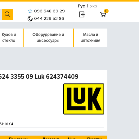
|
Рус
Укр
096 548 69 29
0
044 229 53 86
Кузов и
Оборудование и
Масла и
стекло
аксессуары
автохимия
 624 3355 09 Luk 624374409
БНИКА