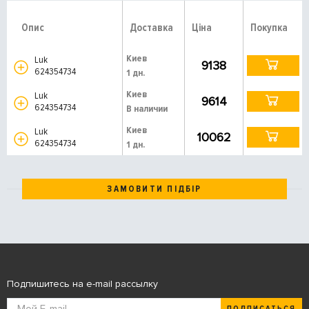
Опис
Доставка
Ціна
Покупка
Киев
Luk
9138
624354734
1 дн.
Киев
Luk
9614
624354734
В наличии
Киев
Luk
10062
624354734
1 дн.
ЗАМОВИТИ ПІДБІР
Подпишитесь на e-mail рассылку
ПОДПИСАТЬСЯ