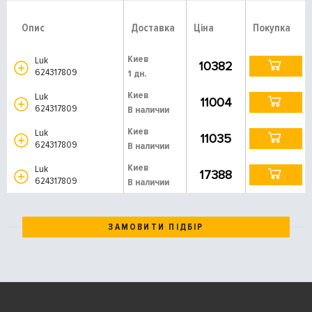
Опис
Доставка
Ціна
Покупка
Киев
Luk
10382
624317809
1 дн.
Киев
Luk
11004
624317809
В наличии
Киев
Luk
11035
624317809
В наличии
Киев
Luk
17388
624317809
В наличии
ЗАМОВИТИ ПІДБІР