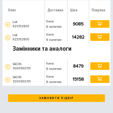
Опис
Доставка
Ціна
Покупка
Киев
Luk
9085
623352800
В наличии
Киев
Luk
14282
623352800
В наличии
Замінники та аналоги
Киев
SACHS
8479
3000950731
В наличии
Киев
SACHS
15158
3000950731
В наличии
ЗАМОВИТИ ПІДБІР