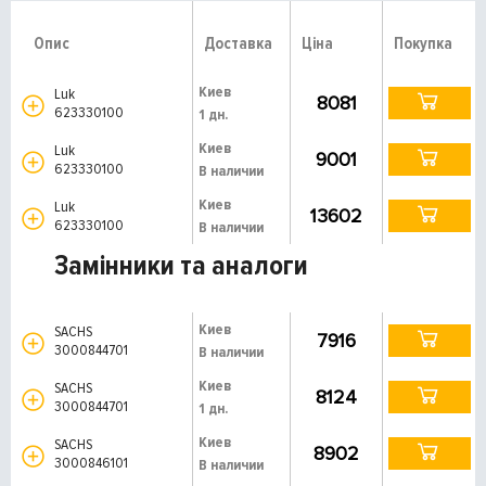
Опис
Доставка
Ціна
Покупка
Киев
Luk
8081
623330100
1 дн.
Киев
Luk
9001
623330100
В наличии
Киев
Luk
13602
623330100
В наличии
Замінники та аналоги
Киев
SACHS
7916
3000844701
В наличии
Киев
SACHS
8124
3000844701
1 дн.
Киев
SACHS
8902
3000846101
В наличии