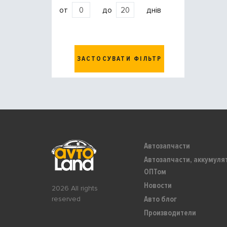
от
до
днів
ЗАСТОСУВАТИ ФІЛЬТР
Автозапчасти
Автозапчасти, аккумуля
ОПТом
Новости
2026 All rights
Авто блог
reserved
Производители