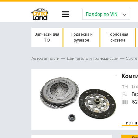
Подбор по VIN
Запчасти для
Подвеска и
Тормозная
ТО
рулевое
система
Автозапчасти
Двигатель и трансмиссия
Систе
Компл
Lu
Ге
62
УСІ 