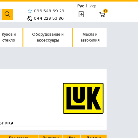
|
Рус
Укр
096 548 69 29
0
044 229 53 86
Кузов и
Оборудование и
Масла и
стекло
аксессуары
автохимия
БНИКА