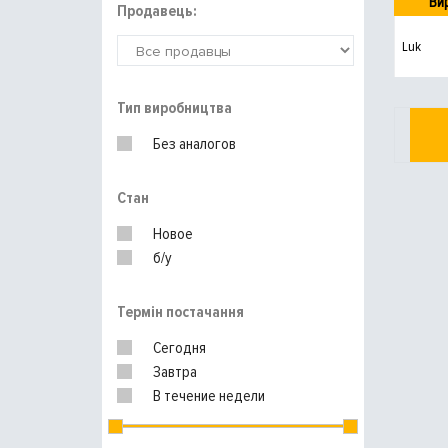
Ви
Продавець:
Luk
Тип виробництва
Без аналогов
Стан
Новое
б/у
Термін постачання
Сегодня
Завтра
В течение недели