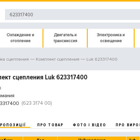
Охлаждение и
Двигатель и
Электроника и
отопление
трансмиссия
освещение
Luk 623317400
ма сцепления
Комплект сцепления
ект сцепления Luk 623317400
k
рмания
(623 3174 00)
3317400
ПРОПОЗИЦІЇ
ПРО ТОВАР
ФОТО І ВІДЕО
ПРО ВИРО