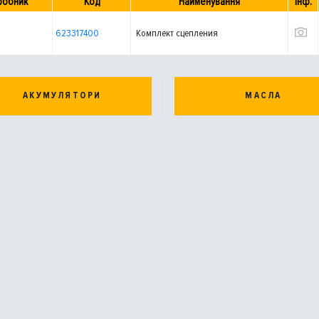
робник
Код
Найменування
Інф.
623317400
Комплект сцепления
АКУМУЛЯТОРИ
МАСЛА