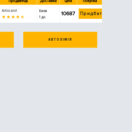
Продавець
Доставка
Ціна
Покупка
AvtoLand
Киев
10687
Придбати
1 дн.
АВТОХІМІЯ