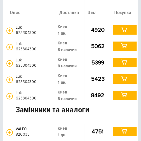
Опис
Доставка
Ціна
Покупка
Киев
Luk
4920
623304300
1 дн.
Киев
Luk
5062
623304300
В наличии
Киев
Luk
5399
623304300
В наличии
Киев
Luk
5423
623304300
1 дн.
Киев
Luk
8492
623304300
В наличии
Замінники та аналоги
Киев
VALEO
4751
826033
1 дн.