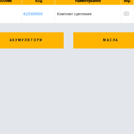
робник
Код
Найменування
Інф.
623301000
Комплект сцепления
АКУМУЛЯТОРИ
МАСЛА