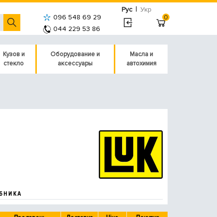
|
Рус
Укр
096 548 69 29
0
044 229 53 86
Кузов и
Оборудование и
Масла и
стекло
аксессуары
автохимия
БНИКА