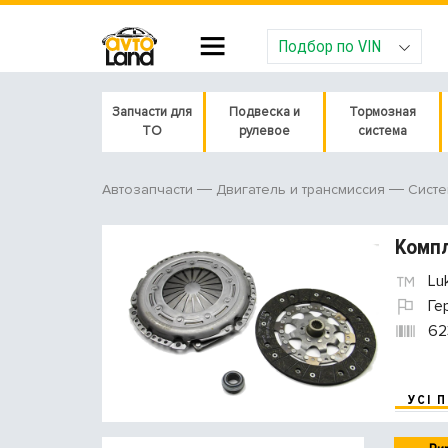
Подбор по VIN
Запчасти для
Подвеска и
Тормозная
ТО
рулевое
система
Автозапчасти
Двигатель и трансмиссия
Систе
Компл
Lu
Ге
62
УСІ 