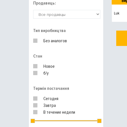
Ви
Продавець:
Luk
Тип виробництва
Без аналогов
Стан
Новое
б/у
Термін постачання
Сегодня
Завтра
В течение недели