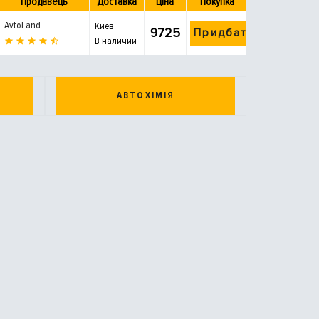
Продавець
Доставка
Ціна
Покупка
AvtoLand
Киев
9725
Придбати
В наличии
АВТОХІМІЯ