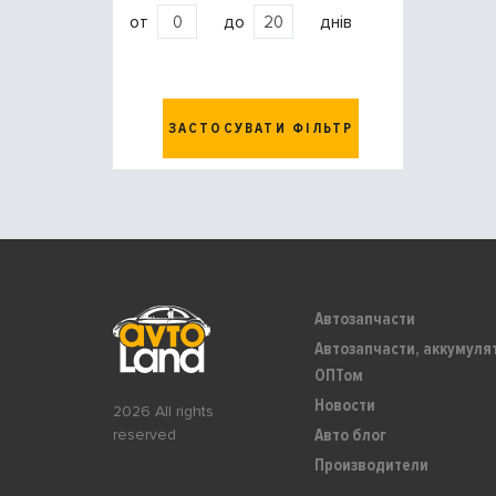
от
до
днів
ЗАСТОСУВАТИ ФІЛЬТР
Автозапчасти
Автозапчасти, аккумуля
ОПТом
Новости
2026 All rights
Авто блог
reserved
Производители