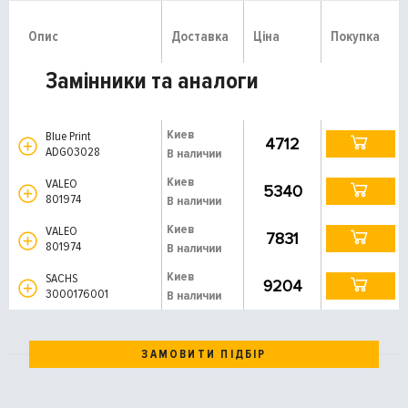
Опис
Доставка
Ціна
Покупка
Замінники та аналоги
Киев
Blue Print
4712
ADG03028
В наличии
Киев
VALEO
5340
801974
В наличии
Киев
VALEO
7831
801974
В наличии
Киев
SACHS
9204
3000176001
В наличии
ЗАМОВИТИ ПІДБІР