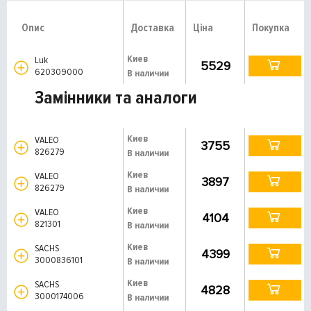
Опис
Доставка
Ціна
Покупка
Киев
Luk
5529
620309000
В наличии
Замінники та аналоги
Киев
VALEO
3755
826279
В наличии
Киев
VALEO
3897
826279
В наличии
Киев
VALEO
4104
821301
В наличии
Киев
SACHS
4399
3000836101
В наличии
Киев
SACHS
4828
3000174006
В наличии