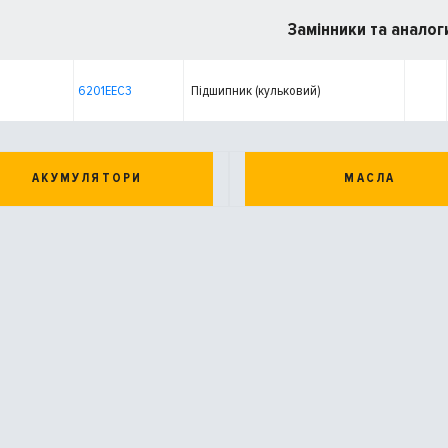
Замінники та аналог
6201EEC3
Підшипник (кульковий)
АКУМУЛЯТОРИ
МАСЛА