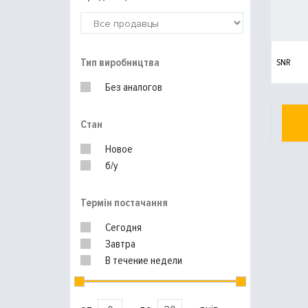
Тип виробництва
SNR
Без аналогов
Стан
Новое
б/у
Термін постачання
Сегодня
Завтра
В течение недели