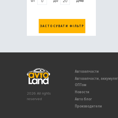
от
до
днів
ЗАСТОСУВАТИ ФІЛЬТР
Автозапчасти
Автозапчасти, аккумуля
ОПТом
Новости
2026 All rights
Авто блог
reserved
Производители