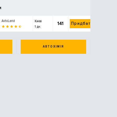
и
AvtoLand
Киев
141
Придбати
1 дн.
АВТОХІМІЯ