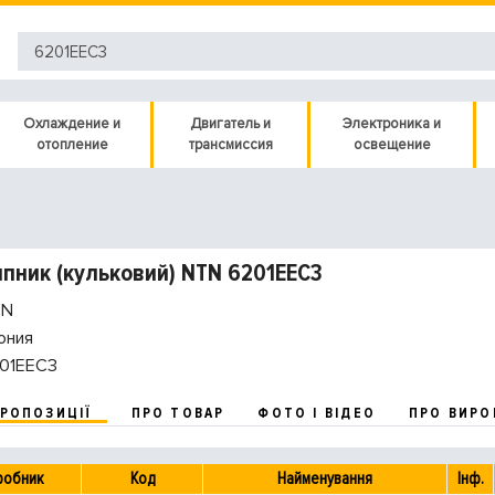
Охлаждение и
Двигатель и
Электроника и
отопление
трансмиссия
освещение
пник (кульковий) NTN 6201EEC3
N
ония
01EEC3
ПРОПОЗИЦІЇ
ПРО ТОВАР
ФОТО І ВІДЕО
ПРО ВИРО
робник
Код
Найменування
Інф.