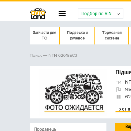
Подбор по VIN
Запчасти для
Подвеска и
Тормозная
ТО
рулевое
система
NTN 6201EEC3
Поиск
Підши
NT
Яп
62
УСІ 
Ви
Продавець: