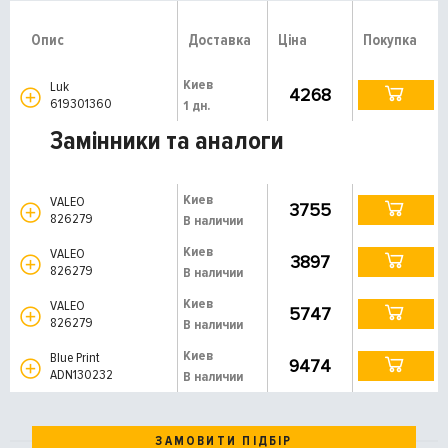
Опис
Доставка
Ціна
Покупка
Киев
Luk
4268
619301360
1 дн.
Замінники та аналоги
Киев
VALEO
3755
826279
В наличии
Киев
VALEO
3897
826279
В наличии
Киев
VALEO
5747
826279
В наличии
Киев
Blue Print
9474
ADN130232
В наличии
ЗАМОВИТИ ПІДБІР