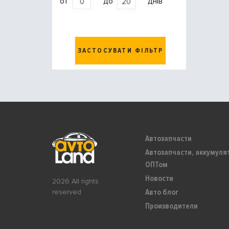
от
до
днів
ЗАСТОСУВАТИ ФІЛЬТР
Автозапчасти
Автозапчасти, аккумуля
ОПТом
Новости
2026 All rights
Авто блог
reserved
Производители