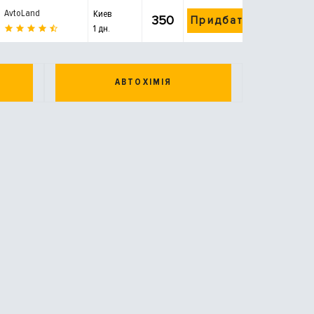
AvtoLand
Киев
350
Придбати
1 дн.
АВТОХІМІЯ