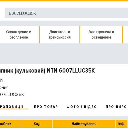
Охлаждение и
Двигатель и
Электроника и
отопление
трансмиссия
освещение
пник (кульковий) NTN 6007LLUC35K
N
ония
07LLUC35K
ПРОПОЗИЦІЇ
ПРО ТОВАР
ФОТО І ВІДЕО
ПРО ВИРО
робник
Код
Найменування
Інф.