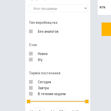
NTN
Тип виробництва
Без аналогов
Стан
Новое
б/у
Термін постачання
Сегодня
Завтра
В течение недели