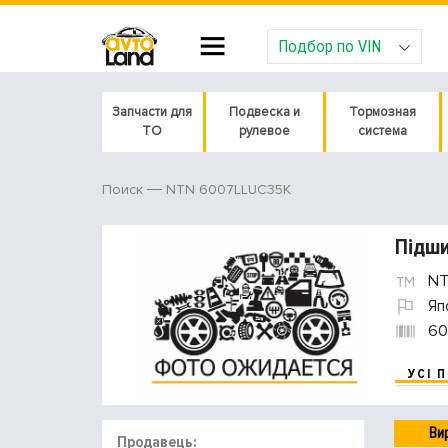
Подбор по VIN
Запчасти для
Подвеска и
Тормозная
ТО
рулевое
система
NTN 6007LLUC35K
Поиск
Підши
NT
Яп
60
УСІ 
Ви
Продавець: