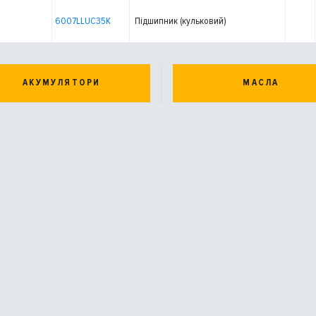
6007LLUC35K
Підшипник (кульковий)
АКУМУЛЯТОРИ
МАСЛА