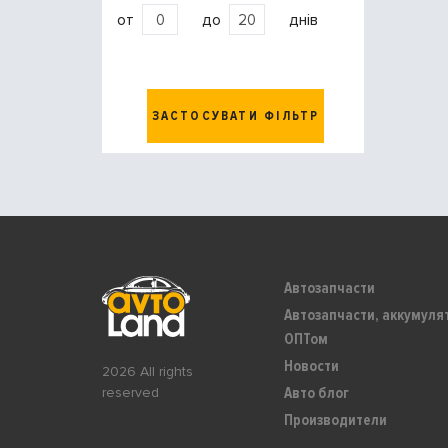
от
до
днів
ЗАСТОСУВАТИ ФІЛЬТР
Автозапчасти
Автозапчасти, аккумуля
ОПТом
Новости
2026 All rights
Авто блог
reserved
Производители