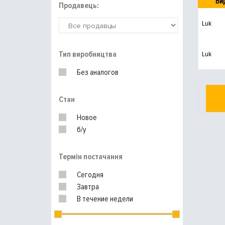
Ви
Продавець:
Luk
Тип виробництва
Luk
Без аналогов
Стан
Новое
б/у
Термін постачання
Сегодня
Завтра
В течение недели