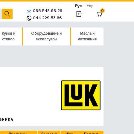
|
Рус
Укр
096 548 69 29
0
044 229 53 86
Кузов и
Оборудование и
Масла и
стекло
аксессуары
автохимия
БНИКА