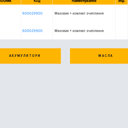
робник
Код
Найменування
Інф.
600029900
Маховик + комлект зчеплення
600029900
Маховик + комлект зчеплення
АКУМУЛЯТОРИ
МАСЛА