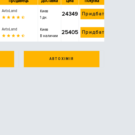
Продавець
Доставка
Ціна
Покупка
AvtoLand
Киев
24349
Придбати
1 дн.
AvtoLand
Киев
25405
Придбати
В наличии
АВТОХІМІЯ