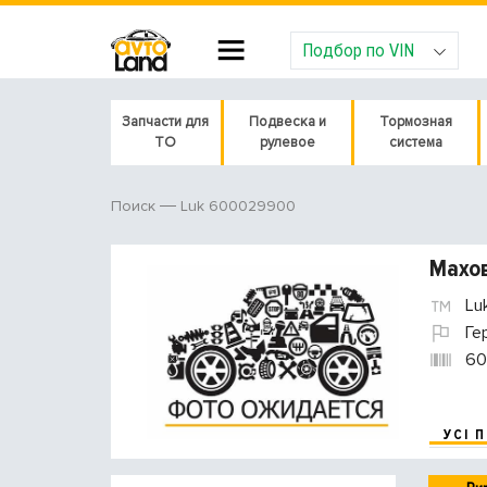
Подбор по VIN
Запчасти для
Подвеска и
Тормозная
ТО
рулевое
система
Luk 600029900
Поиск
Махов
Lu
Ге
60
УСІ 