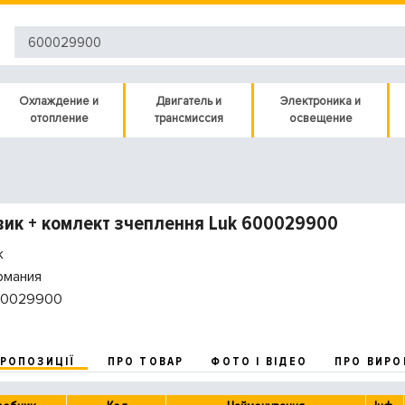
Охлаждение и
Двигатель и
Электроника и
отопление
трансмиссия
освещение
ик + комлект зчеплення Luk 600029900
k
рмания
0029900
ПРОПОЗИЦІЇ
ПРО ТОВАР
ФОТО І ВІДЕО
ПРО ВИРО