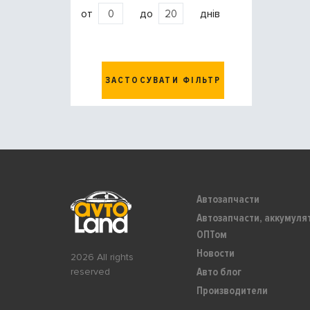
от
до
днів
ЗАСТОСУВАТИ ФІЛЬТР
Автозапчасти
Автозапчасти, аккумуля
ОПТом
Новости
2026 All rights
Авто блог
reserved
Производители