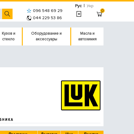
|
Рус
Укр
096 548 69 29
0
044 229 53 86
Кузов и
Оборудование и
Масла и
стекло
аксессуары
автохимия
БНИКА