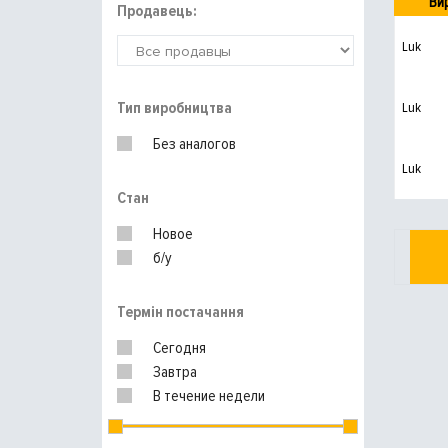
Ви
Продавець:
Luk
Тип виробництва
Luk
Без аналогов
Luk
Стан
Новое
б/у
Термін постачання
Сегодня
Завтра
В течение недели