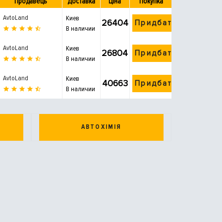
Продавець
Доставка
Ціна
Покупка
AvtoLand
Киев
26404
Придбати
В наличии
AvtoLand
Киев
26804
Придбати
В наличии
AvtoLand
Киев
40663
Придбати
В наличии
АВТОХІМІЯ