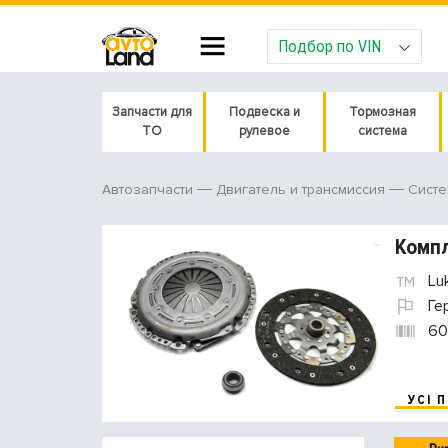
Подбор по VIN
Запчасти для
Подвеска и
Тормозная
ТО
рулевое
система
Автозапчасти
Двигатель и трансмиссия
Систе
Компл
Lu
Ге
60
УСІ 