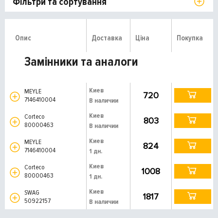
Фільтри та сортування
Опис
Доставка
Ціна
Покупка
Замінники та аналоги
Киев
MEYLE
720
7146410004
В наличии
Киев
Corteco
803
80000463
В наличии
Киев
MEYLE
824
7146410004
1 дн.
Киев
Corteco
1008
80000463
1 дн.
Киев
SWAG
1817
50922157
В наличии