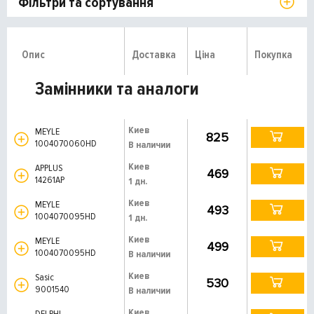
Фільтри та сортування
Опис
Доставка
Ціна
Покупка
Замінники та аналоги
Киев
MEYLE
825
1004070060HD
В наличии
Киев
APPLUS
469
14261AP
1 дн.
Киев
MEYLE
493
1004070095HD
1 дн.
Киев
MEYLE
499
1004070095HD
В наличии
Киев
Sasic
530
9001540
В наличии
Киев
DELPHI