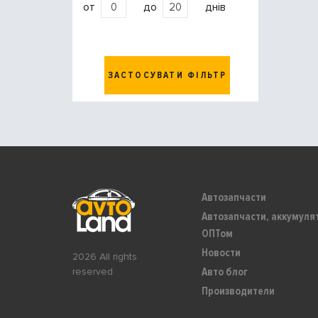
от
до
днів
ЗАСТОСУВАТИ ФІЛЬТР
Автозапчасти
Автозапчасти, аккумуля
ОПТом
Новости
2026 All rights
Авто блог
reserved
Производители