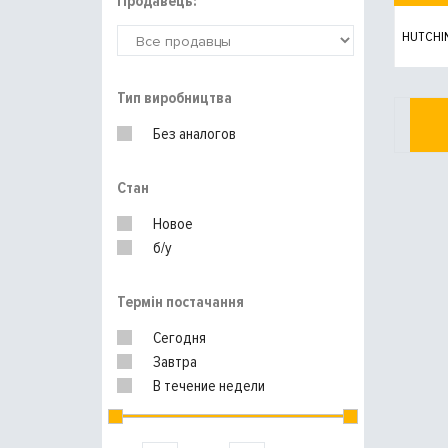
Продавець:
HUTCHI
Тип виробництва
Без аналогов
Стан
Новое
б/у
Термін постачання
Сегодня
Завтра
В течение недели