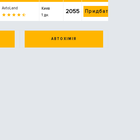
AvtoLand
Киев
2055
Придбати
1 дн.
АВТОХІМІЯ