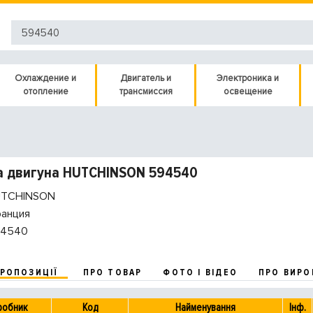
Охлаждение и
Двигатель и
Электроника и
отопление
трансмиссия
освещение
а двигуна HUTCHINSON 594540
TCHINSON
анция
4540
ПРОПОЗИЦІЇ
ПРО ТОВАР
ФОТО І ВІДЕО
ПРО ВИРО
робник
Код
Найменування
Інф.