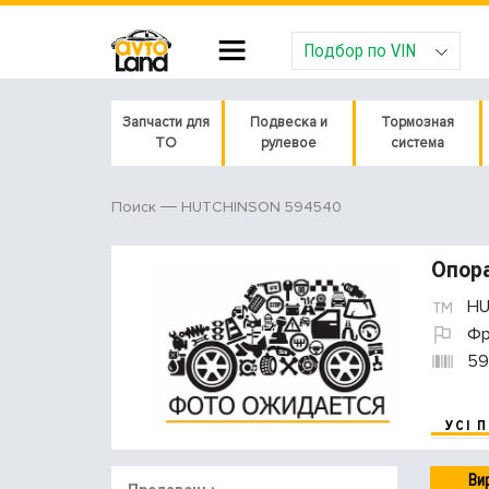
Подбор по VIN
Запчасти для
Подвеска и
Тормозная
ТО
рулевое
система
HUTCHINSON 594540
Поиск
Опор
HU
Фр
59
УСІ 
Ви