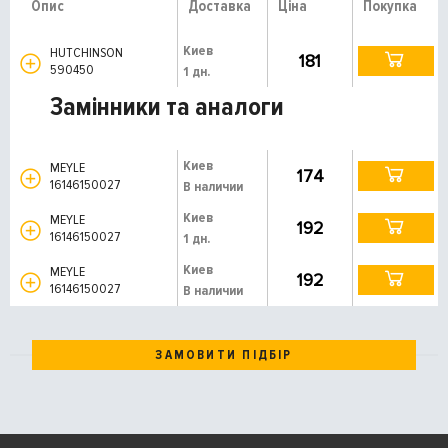
Опис
Доставка
Ціна
Покупка
Киев
HUTCHINSON
181
590450
1 дн.
Замінники та аналоги
Киев
MEYLE
174
16146150027
В наличии
Киев
MEYLE
192
16146150027
1 дн.
Киев
MEYLE
192
16146150027
В наличии
ЗАМОВИТИ ПІДБІР