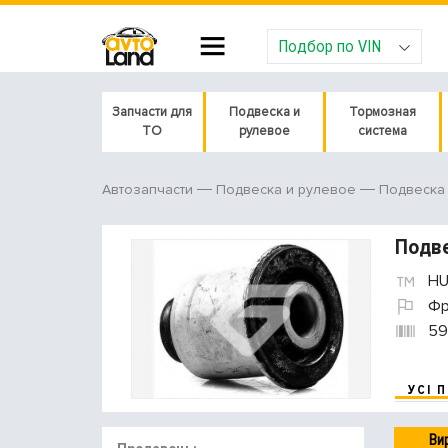
Подбор по VIN
Запчасти для
Подвеска и
Тормозная
ТО
рулевое
система
Автозапчасти
Подвеска и рулевое
Подвеска
Подве
HU
Фр
59
УСІ 
Ви