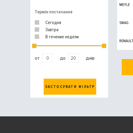
MEYLE
Термін постачання
Сегодня
SWAG
Завтра
В течение недели
RENAUL
от
до
днів
ЗАСТОСУВАТИ ФІЛЬТР