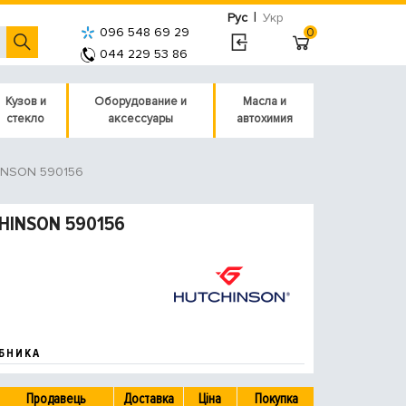
|
Рус
Укр
096 548 69 29
0
044 229 53 86
Кузов и
Оборудование и
Масла и
стекло
аксессуары
автохимия
NSON 590156
CHINSON 590156
БНИКА
Продавець
Доставка
Ціна
Покупка