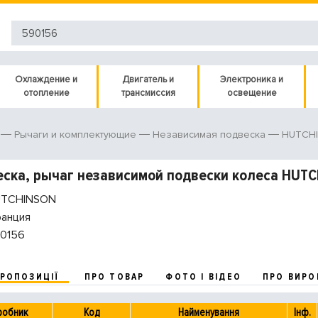
Охлаждение и
Двигатель и
Электроника и
отопление
трансмиссия
освещение
HUTCHI
Рычаги и комплектующие
Независимая подвеска
ска, рычаг независимой подвески колеса HUT
TCHINSON
анция
0156
ПРОПОЗИЦІЇ
ПРО ТОВАР
ФОТО І ВІДЕО
ПРО ВИРО
робник
Код
Найменування
Інф.