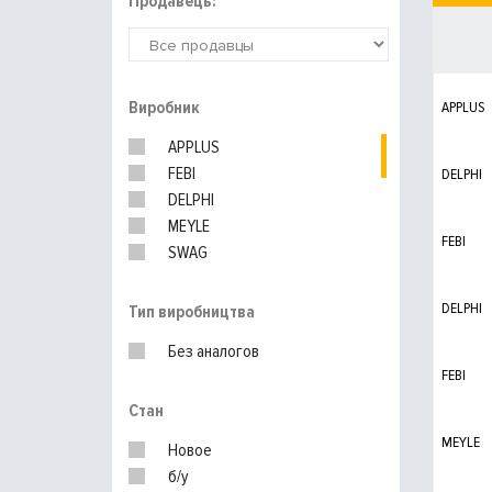
Продавець:
Виробник
APPLUS
APPLUS
FEBI
DELPHI
DELPHI
MEYLE
FEBI
SWAG
RENAULT
DELPHI
Тип виробництва
Без аналогов
FEBI
Стан
MEYLE
Новое
б/у