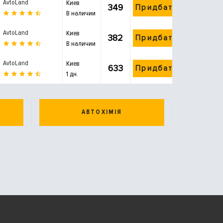
AvtoLand
Киев
349
Придбати
В наличии
AvtoLand
Киев
382
Придбати
В наличии
AvtoLand
Киев
633
Придбати
1 дн.
АВТОХІМІЯ