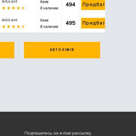
AvtoLand
Киев
494
Придбати
В наличии
AvtoLand
Киев
495
Придбати
В наличии
АВТОХІМІЯ
Подпишитесь на e-mail рассылку