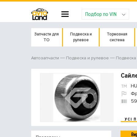
Подбор по VIN
Запчасти для
Подвеска и
Тормозная
ТО
рулевое
система
Автозапчасти
Подвеска и рулевое
Подвеска
Сайле
HU
Фр
59
УСІ 
Ви