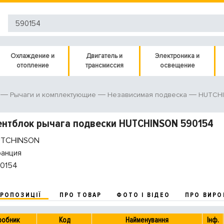
Охлаждение и
Двигатель и
Электроника и
отопление
трансмиссия
освещение
HUTCHI
Рычаги и комплектующие
Независимая подвеска
нтблок рычага подвески HUTCHINSON 590154
TCHINSON
анция
0154
ПРОПОЗИЦІЇ
ПРО ТОВАР
ФОТО І ВІДЕО
ПРО ВИРО
робник
Код
Найменування
Інф.