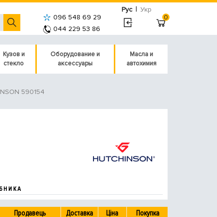
|
Рус
Укр
096 548 69 29
0
044 229 53 86
Кузов и
Оборудование и
Масла и
стекло
аксессуары
автохимия
NSON 590154
БНИКА
Продавець
Доставка
Ціна
Покупка