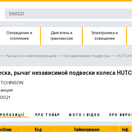
Охлаждение и
Двигатель и
Электроника и
отопление
трансмиссия
освещение
HUTCHI
Рычаги и комплектующие
Независимая подвеска
ска, рычаг независимой подвески колеса HUT
TCHINSON
анция
0021
ПРОПОЗИЦІЇ
ПРО ТОВАР
ФОТО І ВІДЕО
ПРО ВИРО
робник
Код
Найменування
Інф.