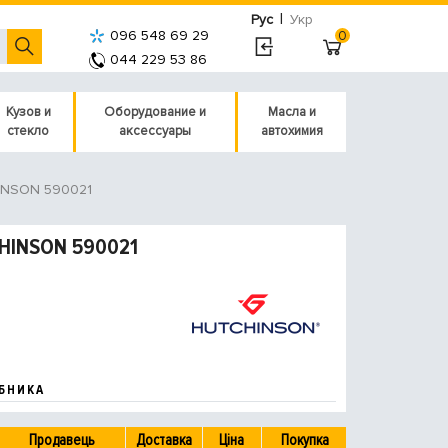
|
Рус
Укр
096 548 69 29
0
044 229 53 86
Кузов и
Оборудование и
Масла и
стекло
аксессуары
автохимия
NSON 590021
CHINSON 590021
БНИКА
Продавець
Доставка
Ціна
Покупка