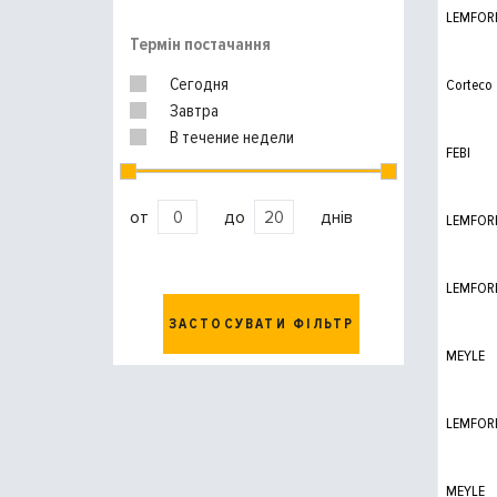
LEMFOR
Термін постачання
Сегодня
Corteco
Завтра
В течение недели
FEBI
от
до
днів
LEMFOR
LEMFOR
ЗАСТОСУВАТИ ФІЛЬТР
MEYLE
LEMFOR
MEYLE