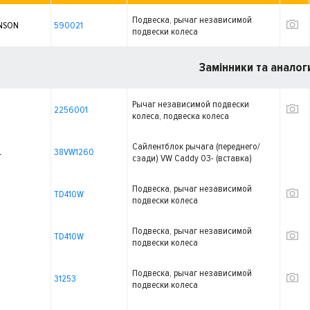
Подвеска, рычаг независимой
NSON
590021
подвески колеса
Замінники та аналог
Рычаг независимой подвески
2256001
колеса, подвеска колеса
Сайлентблок рычага (переднего/
L
38VW1260
сзади) VW Caddy 03- (вставка)
Подвеска, рычаг независимой
TD410W
подвески колеса
Подвеска, рычаг независимой
TD410W
подвески колеса
Подвеска, рычаг независимой
31253
подвески колеса