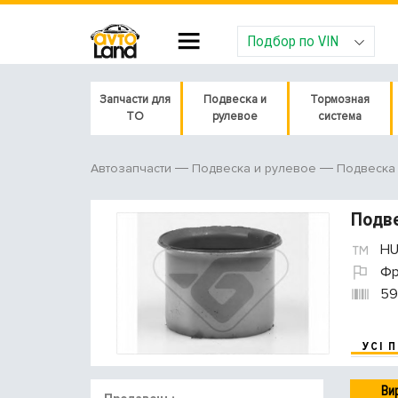
Подбор по VIN
Запчасти для
Подвеска и
Тормозная
ТО
рулевое
система
Автозапчасти
Подвеска и рулевое
Подвеска
Подве
HU
Фр
59
УСІ 
Ви