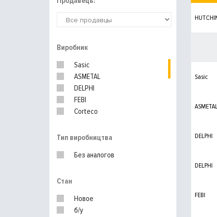
Продавець:
HUTCHI
Виробник
Sasic
ASMETAL
Sasic
DELPHI
FEBI
ASMETA
Corteco
SWAG
LEMFORDER
DELPHI
Тип виробництва
MEYLE
Без аналогов
DELPHI
Стан
FEBI
Новое
б/у