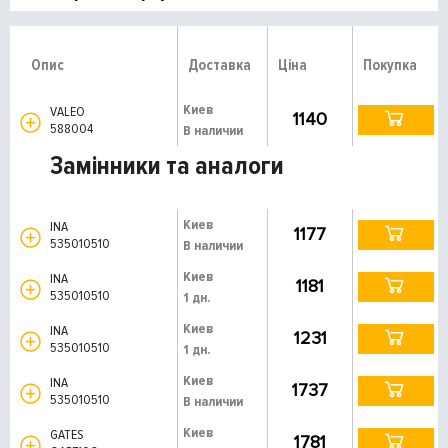
Опис
Доставка
Ціна
Покупка
Киев
VALEO
1140
588004
В наличии
Замінники та аналоги
Киев
INA
1177
535010510
В наличии
Киев
INA
1181
535010510
1 дн.
Киев
INA
1231
535010510
1 дн.
Киев
INA
1737
535010510
В наличии
Киев
GATES
1781