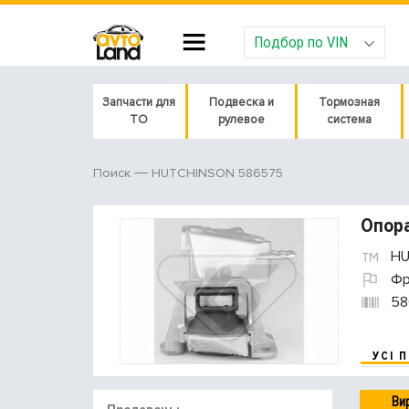
Подбор по VIN
Запчасти для
Подвеска и
Тормозная
ТО
рулевое
система
HUTCHINSON 586575
Поиск
Опор
HU
Фр
58
УСІ 
Ви