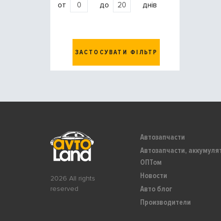
от
до
днів
ЗАСТОСУВАТИ ФІЛЬТР
Автозапчасти
Автозапчасти, аккумуля
ОПТом
Новости
2026 All rights
Авто блог
reserved
Производители