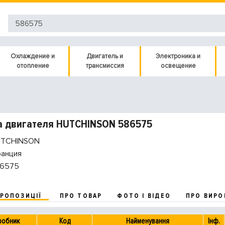
Охлаждение и
Двигатель и
Электроника и
отопление
трансмиссия
освещение
а двигателя HUTCHINSON 586575
TCHINSON
анция
6575
ПРОПОЗИЦІЇ
ПРО ТОВАР
ФОТО І ВІДЕО
ПРО ВИРО
робник
Код
Найменування
Інф.