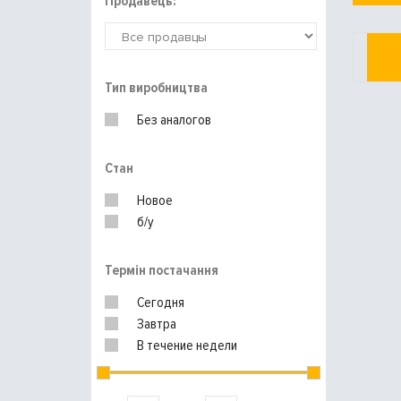
Продавець:
Тип виробництва
Без аналогов
Стан
Новое
б/у
Термін постачання
Сегодня
Завтра
В течение недели