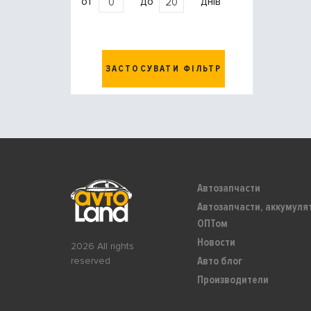
от
до
днів
ЗАСТОСУВАТИ ФІЛЬТР
Автозапчасти
Автозапчасти, аккумуля
ОПТом
Новости
2026 All rights
Авто блог
reserved
Производители