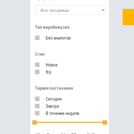
Тип виробництва
Без аналогов
Стан
Новое
б/у
Термін постачання
Сегодня
Завтра
В течение недели