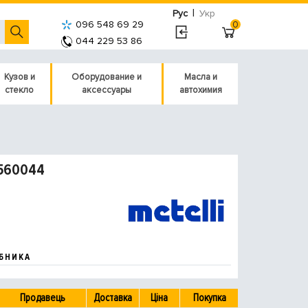
|
Рус
Укр
096 548 69 29
0
044 229 53 86
Кузов и
Оборудование и
Масла и
стекло
аксессуары
автохимия
 560044
БНИКА
Продавець
Доставка
Ціна
Покупка