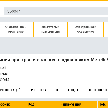
Охлаждение и
Двигатель и
Электроника и
отопление
трансмиссия
освещение
ний пристрій зчеплення з підшипником Metelli
elli
алия
0044
ПРОПОЗИЦІЇ
ПРО ТОВАР
ФОТО І ВІДЕО
ПРО ВИРО
робник
Код
Найменування
Інф.