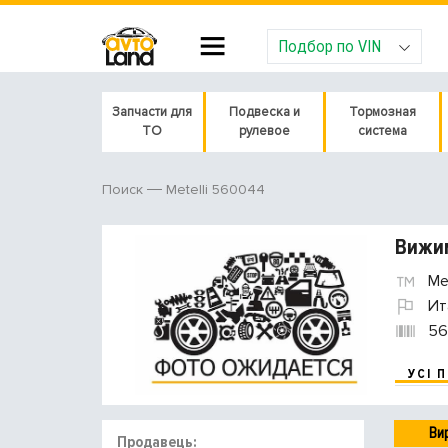
Подбор по VIN
Запчасти для
Подвеска и
Тормозная
ТО
рулевое
система
Metelli 560044
Поиск
Вижим
Met
Ит
56
УСІ 
Ви
Продавець: