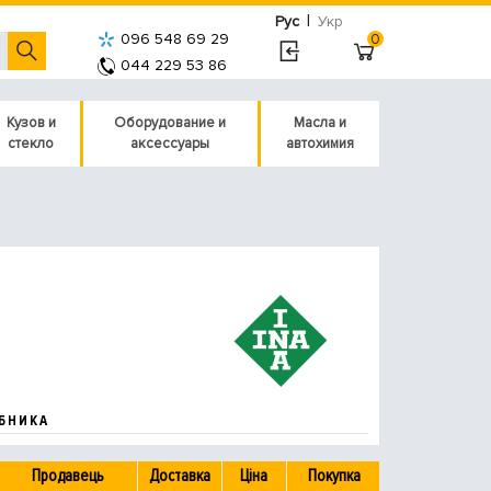
|
Рус
Укр
096 548 69 29
0
044 229 53 86
Кузов и
Оборудование и
Масла и
стекло
аксессуары
автохимия
БНИКА
Продавець
Доставка
Ціна
Покупка