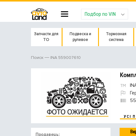
Подбор по VIN
Запчасти для
Подвеска и
Тормозная
ТО
рулевое
система
INA 559007610
Поиск
Компл
IN
Ге
55
УСІ 
Ви
Продавець: