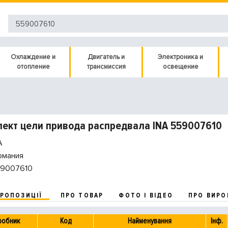
Охлаждение и
Двигатель и
Электроника и
отопление
трансмиссия
освещение
ект цели привода распредвала INA 559007610
A
рмания
9007610
ПРОПОЗИЦІЇ
ПРО ТОВАР
ФОТО І ВІДЕО
ПРО ВИРО
робник
Код
Найменування
Інф.