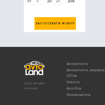
от
до
днів
ЗАСТОСУВАТИ ФІЛЬТР
Автозапчасти
Автозапчасти, аккумуля
ОПТом
Новости
2026 All rights
Авто блог
reserved
Производители