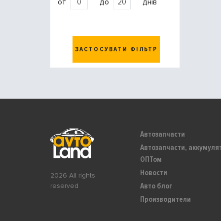
от
до
днів
ЗАСТОСУВАТИ ФІЛЬТР
Автозапчасти
Автозапчасти, аккумуля
ОПТом
Новости
2026 All rights
Авто блог
reserved
Производители