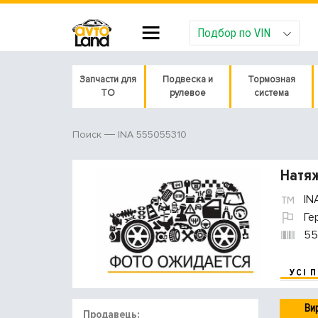
Подбор по VIN
Запчасти для
Подвеска и
Тормозная
ТО
рулевое
система
INA 555055310
Поиск
Натяж
IN
Ге
55
УСІ 
Ви
Продавець: