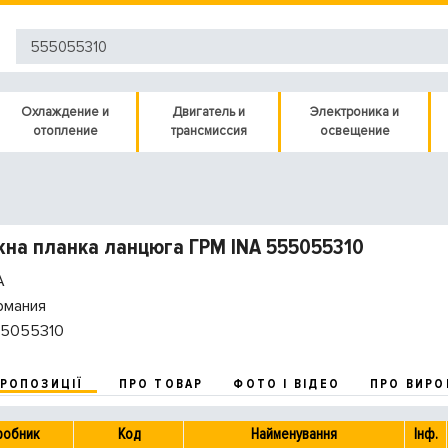
Охлаждение и
Двигатель и
Электроника и
отопление
трансмиссия
освещение
на планка ланцюга ГРМ INA 555055310
A
рмания
5055310
ПРОПОЗИЦІЇ
ПРО ТОВАР
ФОТО І ВІДЕО
ПРО ВИРО
робник
Код
Найменування
Інф.