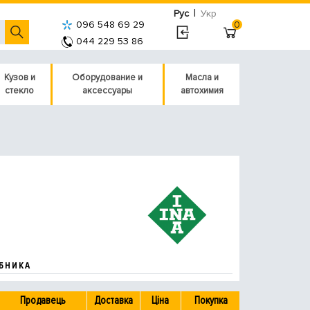
|
Рус
Укр
096 548 69 29
0
044 229 53 86
Кузов и
Оборудование и
Масла и
стекло
аксессуары
автохимия
БНИКА
Продавець
Доставка
Ціна
Покупка