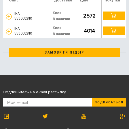
Опис
Доставка
Ціна
Покупка
Киев
INA
2572
553032810
В наличии
Киев
INA
4014
553032810
В наличии
ЗАМОВИТИ ПІДБІР
Подпишитесь на e-mail рассылку
ПОДПИСАТЬСЯ