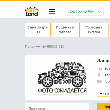
Подбор по VIN
Запчасти для
Подвеска и
Тормозная
ТО
рулевое
система
INA 553031010
Поиск
Ланцю
IN
Ге
55
УСІ 
Ви
Продавець: