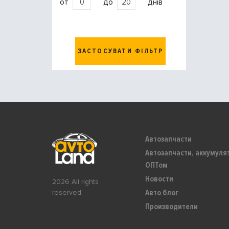
от
до
днів
ЗАСТОСУВАТИ ФІЛЬТР
Автозапчасти
Автозапчасти, аккумуля
ОПТом
Новости
2026 All rights
Авто блог
reserved
Производители