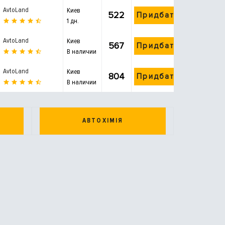
AvtoLand
Киев
522
Придбати
1 дн.
AvtoLand
Киев
567
Придбати
В наличии
AvtoLand
Киев
804
Придбати
В наличии
АВТОХІМІЯ