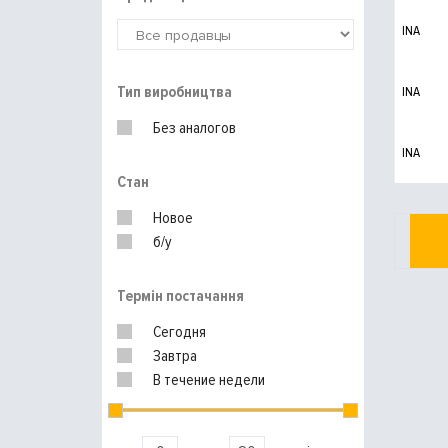
INA
Тип виробництва
INA
Без аналогов
INA
Стан
Новое
б/у
Термін постачання
Сегодня
Завтра
В течение недели