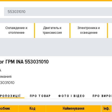
Охлаждение и
Двигатель и
Электроника и
отопление
трансмиссия
освещение
г ГРМ INA 553031010
A
рмания
3031010
ПРОПОЗИЦІЇ
ПРО ТОВАР
ФОТО І ВІДЕО
ПРО ВИРО
робник
Код
Найменування
Інф.