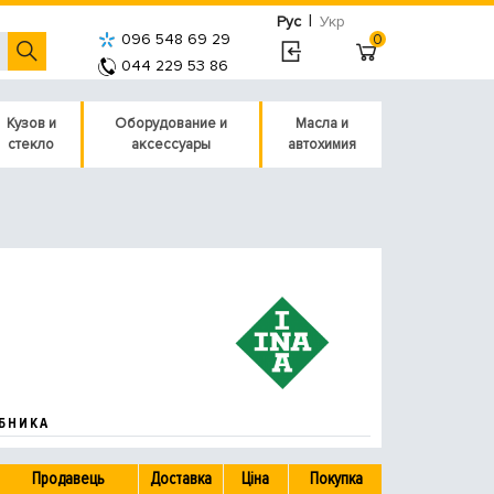
|
Рус
Укр
096 548 69 29
0
044 229 53 86
Кузов и
Оборудование и
Масла и
стекло
аксессуары
автохимия
БНИКА
Продавець
Доставка
Ціна
Покупка