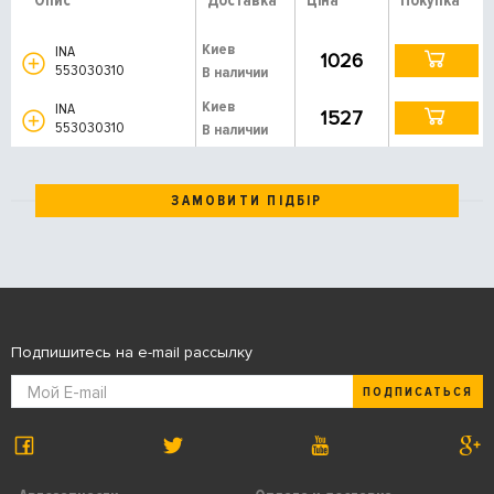
Опис
Доставка
Ціна
Покупка
Киев
INA
1026
553030310
В наличии
Киев
INA
1527
553030310
В наличии
ЗАМОВИТИ ПІДБІР
Подпишитесь на e-mail рассылку
ПОДПИСАТЬСЯ