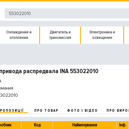
Охлаждение и
Двигатель и
Электроника и
отопление
трансмиссия
освещение
привода распредвала INA 553022010
A
рмания
3022010
ПРОПОЗИЦІЇ
ПРО ТОВАР
ФОТО І ВІДЕО
ПРО ВИРО
робник
Код
Найменування
Інф.