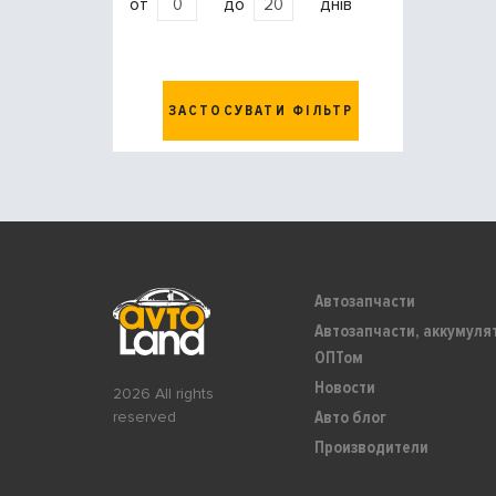
от
до
днів
ЗАСТОСУВАТИ ФІЛЬТР
Автозапчасти
Автозапчасти, аккумуля
ОПТом
Новости
2026 All rights
Авто блог
reserved
Производители