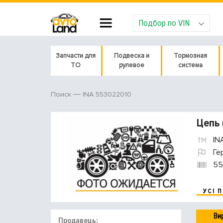
Подбор по VIN
Запчасти для
Подвеска и
Тормозная
ТО
рулевое
система
INA 553022010
Поиск
Цепь 
IN
Ге
55
УСІ 
Ви
Продавець: