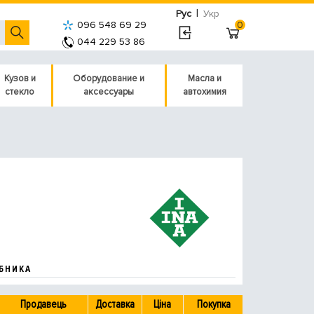
|
Рус
Укр
096 548 69 29
0
044 229 53 86
Кузов и
Оборудование и
Масла и
стекло
аксессуары
автохимия
БНИКА
Продавець
Доставка
Ціна
Покупка