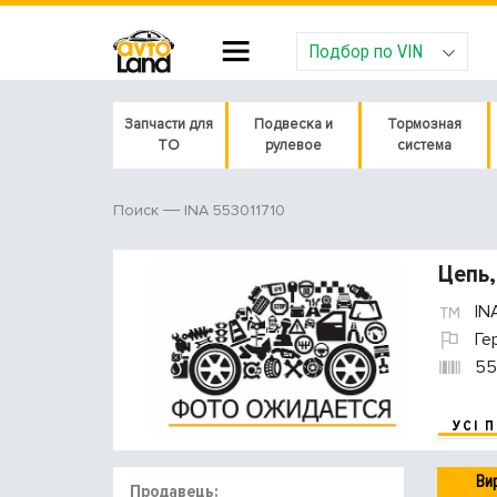
Подбор по VIN
Запчасти для
Подвеска и
Тормозная
ТО
рулевое
система
INA 553011710
Поиск
Цепь,
IN
Ге
55
УСІ 
Ви
Продавець: