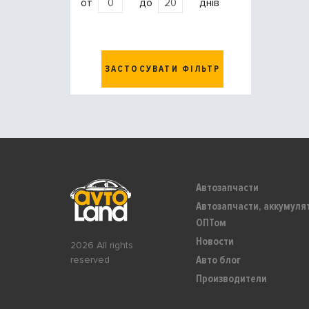
от
до
днів
ЗАСТОСУВАТИ ФІЛЬТР
Автозапчасти
Автозапчасти, аккумуля
ОПТом
Новости
2026 All rights
Авто блог
reserved
Производители