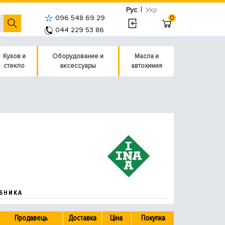
|
Рус
Укр
096 548 69 29
0
044 229 53 86
Кузов и
Оборудование и
Масла и
стекло
аксессуары
автохимия
БНИКА
Продавець
Доставка
Ціна
Покупка