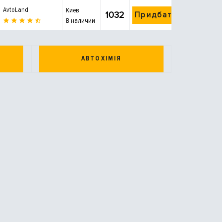
AvtoLand
Киев
1032
Придбати
В наличии
АВТОХІМІЯ