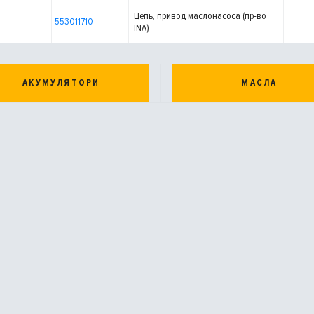
Цепь, привод маслонасоса (пр-во
553011710
INA)
АКУМУЛЯТОРИ
МАСЛА