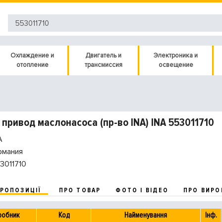
Охлаждение и
Двигатель и
Электроника и
отопление
трансмиссия
освещение
 привод маслонасоса (пр-во INA) INA 553011710
A
рмания
3011710
ПРОПОЗИЦІЇ
ПРО ТОВАР
ФОТО І ВІДЕО
ПРО ВИРО
робник
Код
Найменування
Інф.