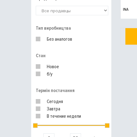
INA
Тип виробництва
Без аналогов
Стан
Новое
б/у
Термін постачання
Сегодня
Завтра
В течение недели