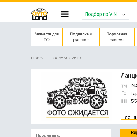
Подбор по VIN
Запчасти для
Подвеска и
Тормозная
ТО
рулевое
система
INA 553002610
Поиск
Ланцю
IN
Ге
55
УСІ 
Ви
Продавець: