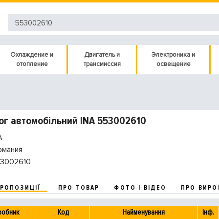
Охлаждение и
Двигатель и
Электроника и
отопление
трансмиссия
освещение
г автомобільний INA 553002610
A
рмания
3002610
ПРОПОЗИЦІЇ
ПРО ТОВАР
ФОТО І ВІДЕО
ПРО ВИРО
робник
Код
Найменування
Інф.