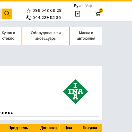
|
Рус
Укр
096 548 69 29
0
044 229 53 86
Кузов и
Оборудование и
Масла и
стекло
аксессуары
автохимия
БНИКА
Продавець
Доставка
Ціна
Покупка