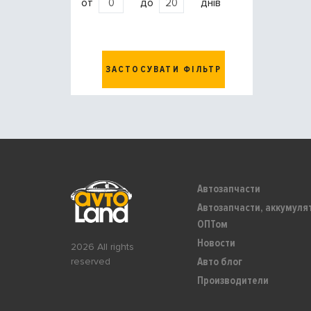
от
до
днів
ЗАСТОСУВАТИ ФІЛЬТР
Автозапчасти
Автозапчасти, аккумуля
ОПТом
Новости
2026 All rights
Авто блог
reserved
Производители