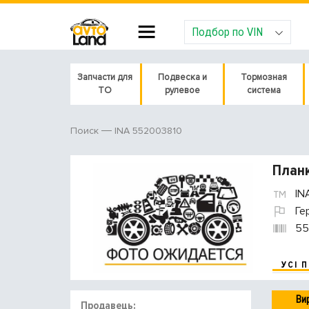
Подбор по VIN
Запчасти для
Подвеска и
Тормозная
ТО
рулевое
система
INA 552003810
Поиск
Планк
IN
Ге
55
УСІ 
Ви
Продавець: