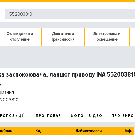
Охлаждение и
Двигатель и
Электроника и
отопление
трансмиссия
освещение
а заспокоювача, ланцюг приводу INA 55200381
A
рмания
2003810
ПРОПОЗИЦІЇ
ПРО ТОВАР
ФОТО І ВІДЕО
ПРО ВИРО
робник
Код
Найменування
Інф.