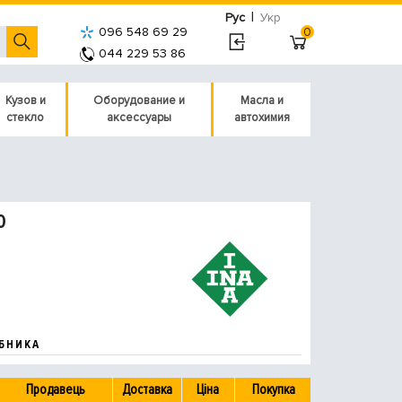
|
Рус
Укр
096 548 69 29
0
044 229 53 86
Кузов и
Оборудование и
Масла и
стекло
аксессуары
автохимия
0
БНИКА
Продавець
Доставка
Ціна
Покупка