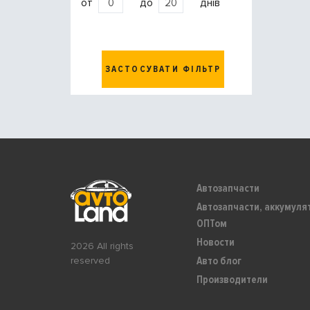
от
до
днів
ЗАСТОСУВАТИ ФІЛЬТР
Автозапчасти
Автозапчасти, аккумуля
ОПТом
Новости
2026 All rights
Авто блог
reserved
Производители