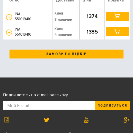
Опис
Доставка
Ціна
Покупка
Киев
INA
1374
551019410
В наличии
Киев
INA
1385
551019410
В наличии
ЗАМОВИТИ ПІДБІР
Подпишитесь на e-mail рассылку
ПОДПИСАТЬСЯ