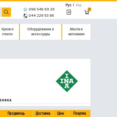
|
Рус
Укр
096 548 69 29
0
044 229 53 86
Кузов и
Оборудование и
Масла и
стекло
аксессуары
автохимия
БНИКА
Продавець
Доставка
Ціна
Покупка