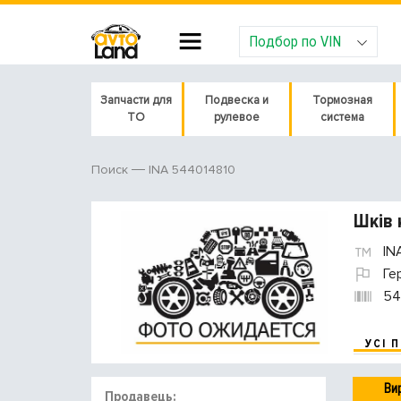
Подбор по VIN
Запчасти для
Подвеска и
Тормозная
ТО
рулевое
система
INA 544014810
Поиск
Шків 
IN
Ге
54
УСІ 
Ви
Продавець: