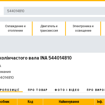
Охлаждение и
Двигатель и
Электроника и
отопление
трансмиссия
освещение
колінчастого вала INA 544014810
A
рмания
4014810
ПРОПОЗИЦІЇ
ПРО ТОВАР
ФОТО І ВІДЕО
ПРО ВИРО
робник
Код
Найменування
Інф.