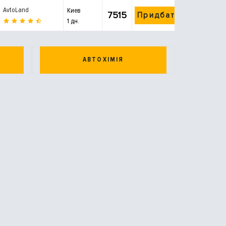
AvtoLand
Киев
7515
Придбати
1 дн.
АВТОХІМІЯ