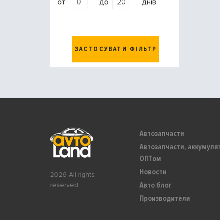
от
до
днів
ЗАСТОСУВАТИ ФІЛЬТР
Автозапчасти
Автозапчасти, аккумуля
ОПТом
Новости
2026 All rights
Авто блог
reserved
Производители