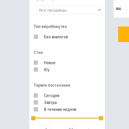
INA
Тип виробництва
Без аналогов
Стан
Новое
б/у
Термін постачання
Сегодня
Завтра
В течение недели