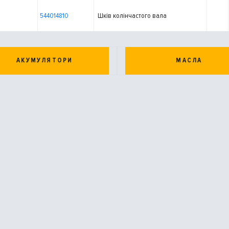
544014810
Шків колінчастого вала
АКУМУЛЯТОРИ
МАСЛА