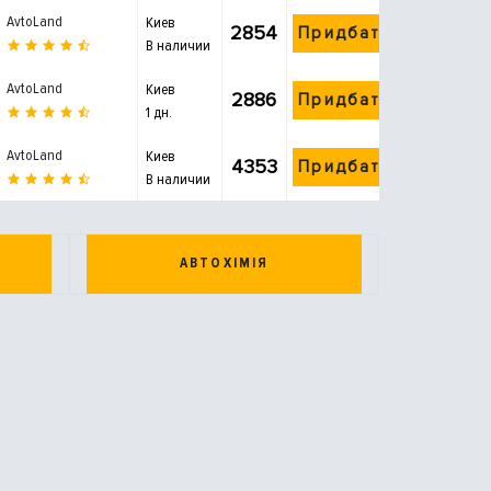
AvtoLand
Киев
2854
Придбати
В наличии
AvtoLand
Киев
2886
Придбати
1 дн.
AvtoLand
Киев
4353
Придбати
В наличии
АВТОХІМІЯ