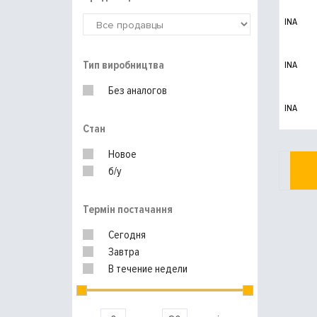
INA
Тип виробництва
INA
Без аналогов
INA
Стан
Новое
б/у
Термін постачання
Сегодня
Завтра
В течение недели