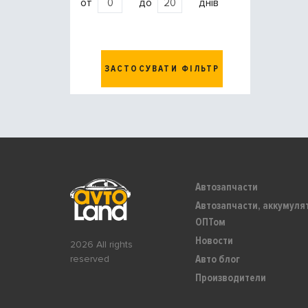
от
до
днів
ЗАСТОСУВАТИ ФІЛЬТР
Автозапчасти
Автозапчасти, аккумуля
ОПТом
Новости
2026 All rights
Авто блог
reserved
Производители