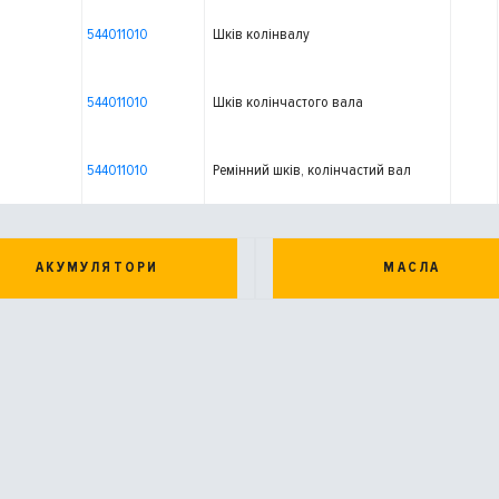
544011010
Шків колінвалу
544011010
Шків колінчастого вала
544011010
Ремінний шків, колінчастий вал
АКУМУЛЯТОРИ
МАСЛА