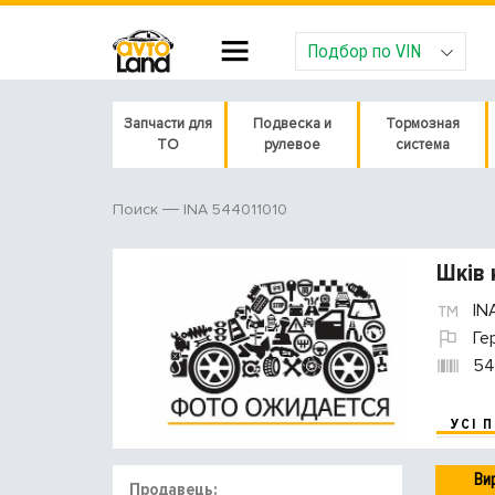
Подбор по VIN
Запчасти для
Подвеска и
Тормозная
ТО
рулевое
система
INA 544011010
Поиск
Шків 
IN
Ге
54
УСІ 
Ви
Продавець: