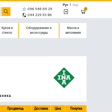
|
Рус
Укр
096 548 69 29
0
044 229 53 86
Кузов и
Оборудование и
Масла и
стекло
аксессуары
автохимия
БНИКА
Продавець
Доставка
Ціна
Покупка