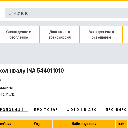
Охлаждение и
Двигатель и
Электроника и
отопление
трансмиссия
освещение
колінвалу INA 544011010
A
рмания
4011010
ПРОПОЗИЦІЇ
ПРО ТОВАР
ФОТО І ВІДЕО
ПРО ВИРО
робник
Код
Найменування
Інф.