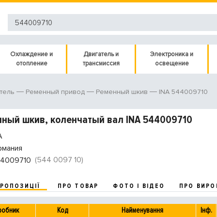
Охлаждение и
Двигатель и
Электроника и
отопление
трансмиссия
освещение
INA 544009710
тель
Ременный привод
Ременный шкив
ный шкив, коленчатый вал INA 544009710
A
рмания
(544 0097 10)
4009710
ПРОПОЗИЦІЇ
ПРО ТОВАР
ФОТО І ВІДЕО
ПРО ВИРО
робник
Код
Найменування
Інф.