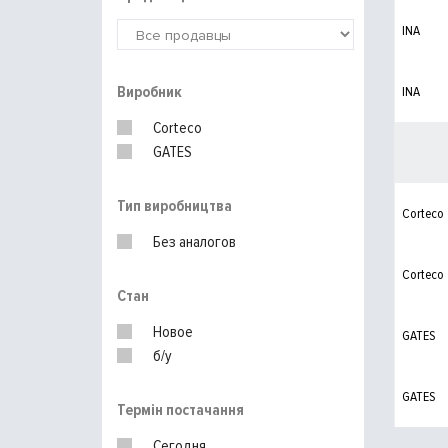
INA
Виробник
INA
Corteco
GATES
Тип виробництва
Corteco
Без аналогов
Corteco
Стан
Новое
GATES
б/у
GATES
Термін постачання
Сегодня