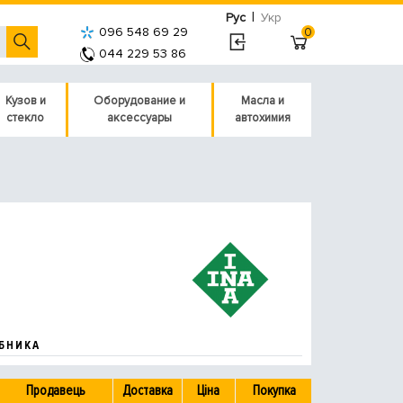
|
Рус
Укр
096 548 69 29
0
044 229 53 86
Кузов и
Оборудование и
Масла и
стекло
аксессуары
автохимия
БНИКА
Продавець
Доставка
Ціна
Покупка