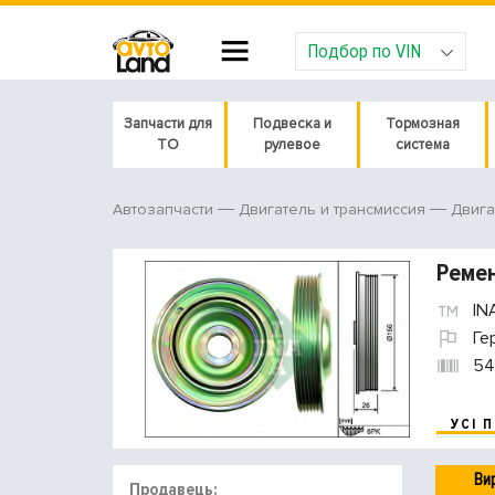
Подбор по VIN
Запчасти для
Подвеска и
Тормозная
ТО
рулевое
система
Автозапчасти
Двигатель и трансмиссия
Двига
Ремен
IN
Ге
54
УСІ 
Ви
Продавець: