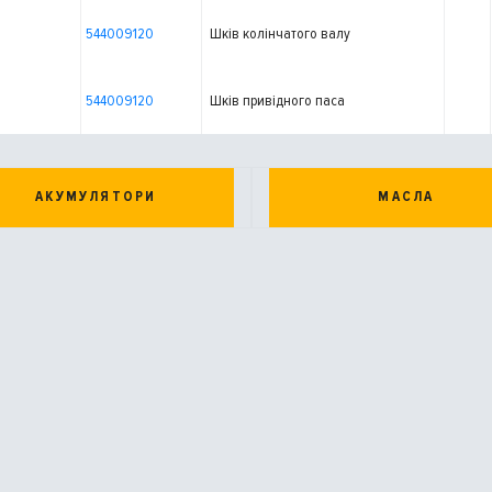
544009120
Шків колінчатого валу
544009120
Шків привідного паса
АКУМУЛЯТОРИ
МАСЛА