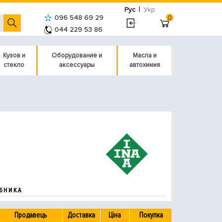
|
Рус
Укр
096 548 69 29
0
044 229 53 86
Кузов и
Оборудование и
Масла и
стекло
аксессуары
автохимия
БНИКА
Продавець
Доставка
Ціна
Покупка