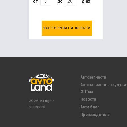
от
до
днів
ЗАСТОСУВАТИ ФІЛЬТР
Автозапчасти
Автозапчасти, аккумуля
ОПТом
Новости
2026 All rights
Авто блог
reserved
Производители