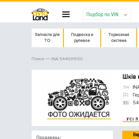
Подбор по VIN
Запчасти для
Подвеска и
Тормозная
ТО
рулевое
система
INA 544009120
Поиск
Шків 
IN
Ге
54
УСІ 
Ви
Продавець: