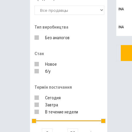
INA
Тип виробництва
INA
Без аналогов
Стан
Новое
б/у
Термін постачання
Сегодня
Завтра
В течение недели