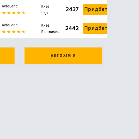
AvtoLand
Киев
2437
Придбати
1 дн.
AvtoLand
Киев
2442
Придбати
В наличии
АВТОХІМІЯ