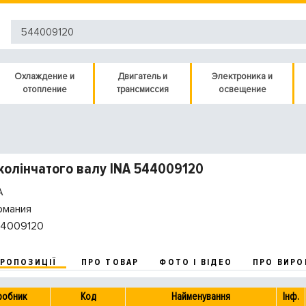
Охлаждение и
Двигатель и
Электроника и
отопление
трансмиссия
освещение
колінчатого валу INA 544009120
A
рмания
4009120
ПРОПОЗИЦІЇ
ПРО ТОВАР
ФОТО І ВІДЕО
ПРО ВИРО
робник
Код
Найменування
Інф.