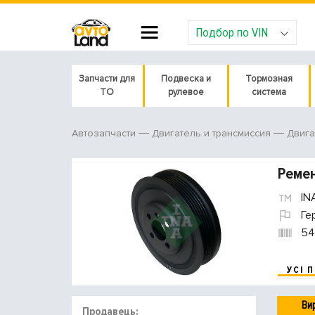
Подбор по VIN
Запчасти для
Подвеска и
Тормозная
ТО
рулевое
система
Автозапчасти
Двигатель и трансмиссия
Двига
Ремен
IN
Ге
54
УСІ 
Ви
Продавець: