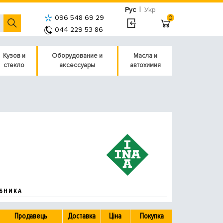
|
Рус
Укр
096 548 69 29
0
044 229 53 86
Кузов и
Оборудование и
Масла и
стекло
аксессуары
автохимия
БНИКА
Продавець
Доставка
Ціна
Покупка