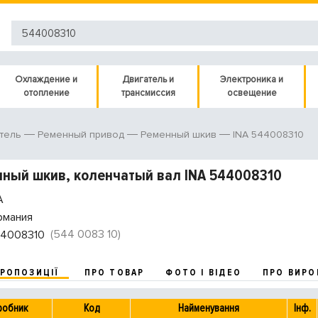
Охлаждение и
Двигатель и
Электроника и
отопление
трансмиссия
освещение
INA 544008310
тель
Ременный привод
Ременный шкив
ный шкив, коленчатый вал INA 544008310
A
рмания
(544 0083 10)
4008310
ПРОПОЗИЦІЇ
ПРО ТОВАР
ФОТО І ВІДЕО
ПРО ВИРО
робник
Код
Найменування
Інф.