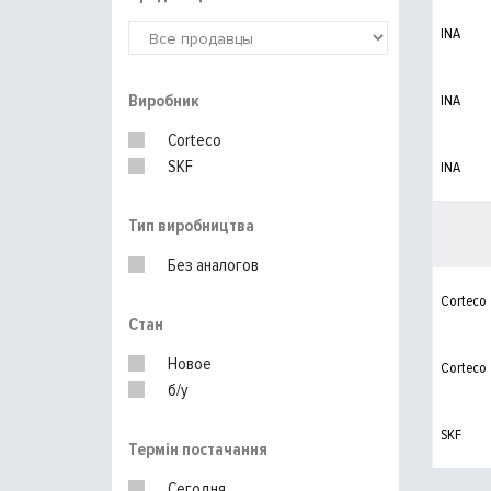
INA
Виробник
INA
Corteco
SKF
INA
Тип виробництва
Без аналогов
Corteco
Стан
Новое
Corteco
б/у
SKF
Термін постачання
Сегодня