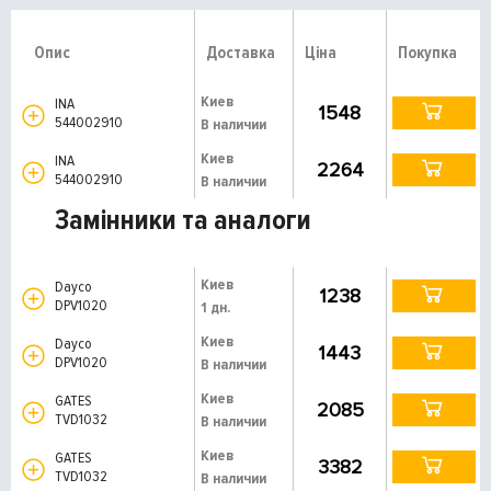
Опис
Доставка
Ціна
Покупка
Киев
INA
1548
544002910
В наличии
Киев
INA
2264
544002910
В наличии
Замінники та аналоги
Киев
Dayco
1238
DPV1020
1 дн.
Киев
Dayco
1443
DPV1020
В наличии
Киев
GATES
2085
TVD1032
В наличии
Киев
GATES
3382
TVD1032
В наличии