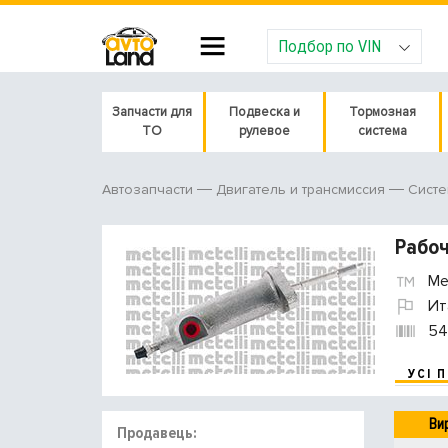
Подбор по VIN
Запчасти для
Подвеска и
Тормозная
ТО
рулевое
система
Автозапчасти
Двигатель и трансмиссия
Систе
Рабоч
Met
Ит
54
УСІ 
Ви
Продавець: