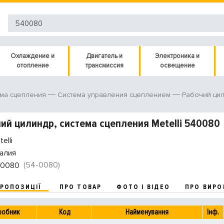
Охлаждение и
Двигатель и
Электроника и
отопление
трансмиссия
освещение
ма сцепления
Система управления сцеплением
Рабочий ци
ий цилиндр, система сцепления Metelli 540080
elli
алия
(54-0080)
0080
ПРОПОЗИЦІЇ
ПРО ТОВАР
ФОТО І ВІДЕО
ПРО ВИРО
робник
Код
Найменування
Інф.