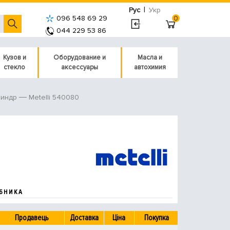
|
Рус
Укр
096 548 69 29
0
044 229 53 86
Кузов и
Оборудование и
Масла и
стекло
аксессуары
автохимия
Metelli 540080
линдр
БНИКА
Продавець
Доставка
Ціна
Покупка