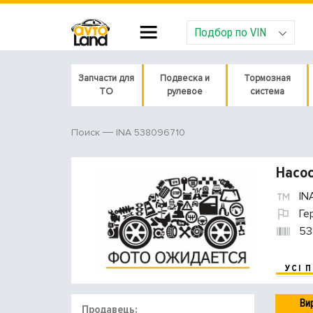
Подбор по VIN
Запчасти для
Подвеска и
Тормозная
ТО
рулевое
система
INA 538096710
Поиск
Насос
IN
Ге
53
УСІ 
Ви
Продавець: