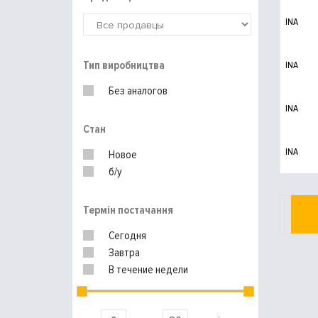
INA
Тип виробництва
INA
Без аналогов
INA
Стан
INA
Новое
б/у
Термін постачання
Сегодня
Завтра
В течение недели