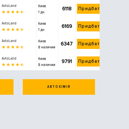
AvtoLand
Киев
6118
Придбати
1 дн.
AvtoLand
Киев
6169
Придбати
1 дн.
AvtoLand
Киев
6347
Придбати
В наличии
AvtoLand
Киев
9791
Придбати
В наличии
АВТОХІМІЯ