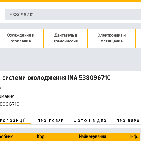
Охлаждение и
Двигатель и
Электроника и
отопление
трансмиссия
освещение
 системи охолодження INA 538096710
A
рмания
8096710
ПРОПОЗИЦІЇ
ПРО ТОВАР
ФОТО І ВІДЕО
ПРО ВИРО
робник
Код
Найменування
Інф.