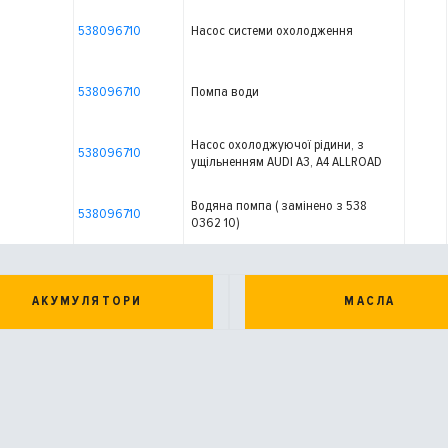
538096710
Насос системи охолодження
538096710
Помпа води
Насос охолоджуючої рідини, з
538096710
ущільненням AUDI A3, A4 ALLROAD
B8, A4 B8, A5, A6 C7, A8 D4, Q3, Q5,
TT SEAT ALHAMBRA, ALTEA, ALTEA XL,
Водяна помпа ( замінено з 538
EXEO, EXEO ST, LEON, TOLEDO III 1.8-
538096710
0362 10)
2.0H 09.04-07.19
АКУМУЛЯТОРИ
МАСЛА