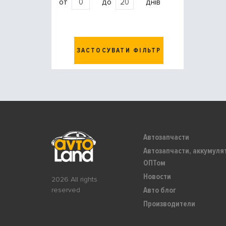
от
до
днів
ЗАСТОСУВАТИ ФІЛЬТР
Автозапчасти
Автозапчасти, аккумуля
ОПТом
Новости
2026 All rights
Авто блог
reserved
Производители