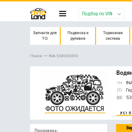
Подбор по VIN
Запчасти для
Подвеска и
Тормозная
ТО
рулевое
система
INA 538080610
Поиск
Водян
IN
Ге
53
УСІ 
Ви
Продавець: