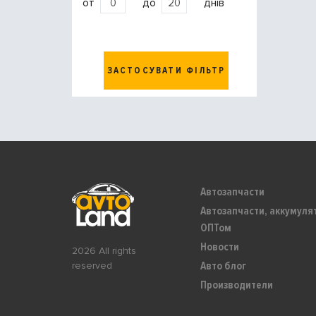
от
до
днів
ЗАСТОСУВАТИ ФІЛЬТР
Автозапчасти
Автозапчасти, аккумуля
ОПТом
Новости
2026 All rights
Авто блог
reserved
Производители