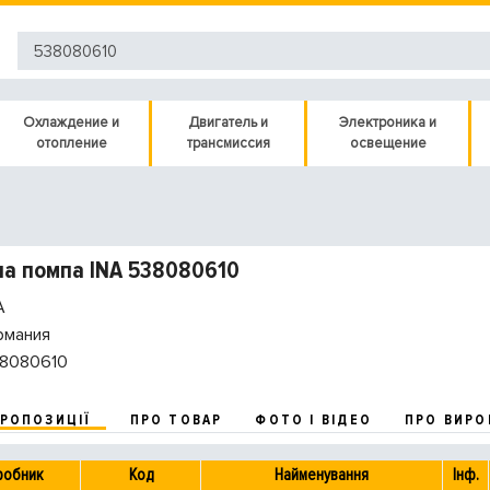
Охлаждение и
Двигатель и
Электроника и
отопление
трансмиссия
освещение
а помпа INA 538080610
A
рмания
8080610
ПРОПОЗИЦІЇ
ПРО ТОВАР
ФОТО І ВІДЕО
ПРО ВИРО
робник
Код
Найменування
Інф.