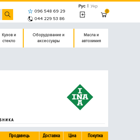
|
Рус
Укр
096 548 69 29
0
044 229 53 86
Кузов и
Оборудование и
Масла и
стекло
аксессуары
автохимия
БНИКА
Продавець
Доставка
Ціна
Покупка