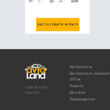
от
до
днів
ЗАСТОСУВАТИ ФІЛЬТР
Автозапчасти
Автозапчасти, аккумуля
ОПТом
Новости
2026 All rights
Авто блог
reserved
Производители