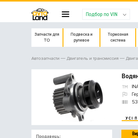
Подбор по VIN
Запчасти для
Подвеска и
Тормозная
ТО
рулевое
система
Автозапчасти
Двигатель и трансмиссия
Двига
Водян
IN
Ге
53
УСІ 
Ви
Продавець: