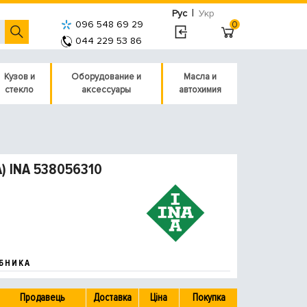
|
Рус
Укр
096 548 69 29
0
044 229 53 86
Кузов и
Оборудование и
Масла и
стекло
аксессуары
автохимия
NA) INA 538056310
БНИКА
Продавець
Доставка
Ціна
Покупка