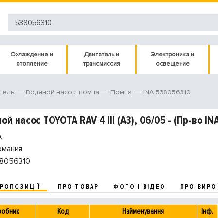
Охлаждение и
Двигатель и
Электроника и
отопление
трансмиссия
освещение
INA 538056310
тель
Водяной насос, помпа
Помпа
ой насос TOYOTA RAV 4 III (A3), 06/05 - (Пр-во I
A
рмания
8056310
ПРОПОЗИЦІЇ
ПРО ТОВАР
ФОТО І ВІДЕО
ПРО ВИРО
робник
Код
Найменування
Інф.